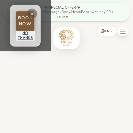
Skip to main content
✨ SPECIAL OFFER ✨
Mon - Thu: Free 15’ Massage (Body/Head/Foot) with any 90’+
service.
BOOK
NOW
EN
NO
THANKS