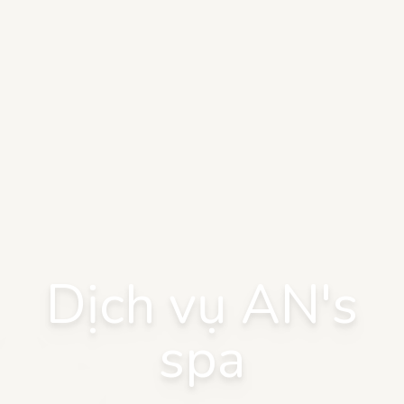
Dịch vụ AN's
spa