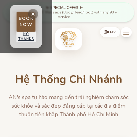
Skip to main content
✨ SPECIAL OFFER ✨
Mon - Thu: Free 15’ Massage (Body/Head/Foot) with any 90’+
service.
BOOK
NOW
EN
NO
THANKS
Hệ Thống Chi Nhánh
AN's spa tự hào mang đến trải nghiệm chăm sóc
sức khỏe và sắc đẹp đẳng cấp tại các địa điểm
thuận tiện khắp Thành phố Hồ Chí Minh