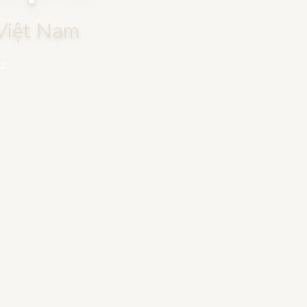
 Việt Nam
u