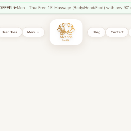
OFFER ✨
Mon - Thu: Free 15’ Massage (Body/Head/Foot) with any 90’+
Branches
Menu
Blog
Contact