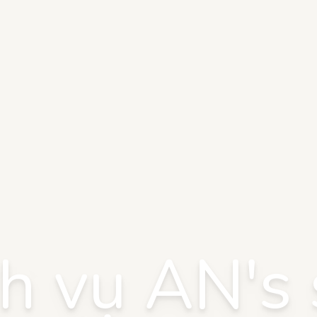
h vụ AN's