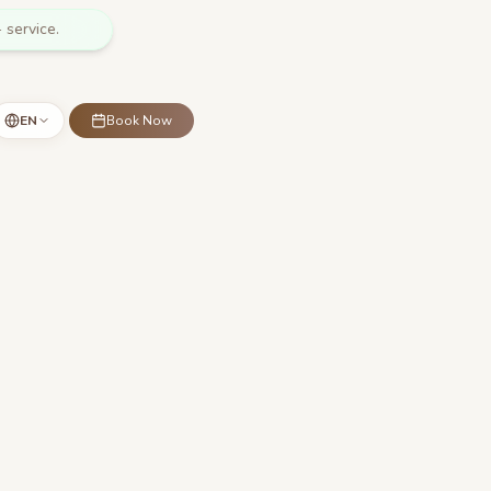
 service.
EN
Book Now