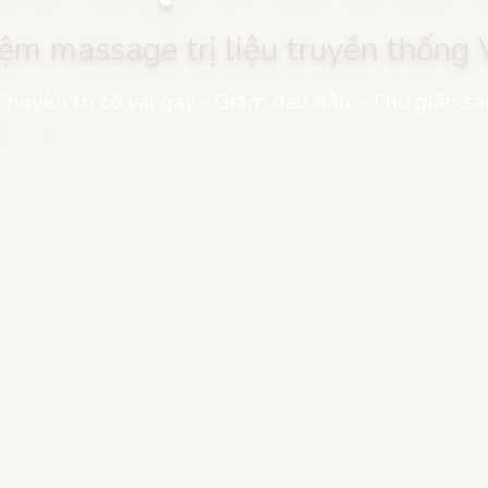
iệm massage trị liệu truyền thống
Chuyên trị cổ vai gáy - Giảm đau đầu - Thư giãn sâ